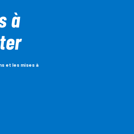
s à
ter
ns et les mises à