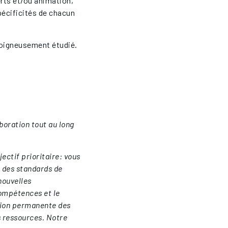
rts et/ou animation,
écificités de chacun
 soigneusement étudié.
boration tout au long
ectif prioritaire: vous
à des standards de
 nouvelles
ompétences et le
tion permanente des
os ressources. Notre