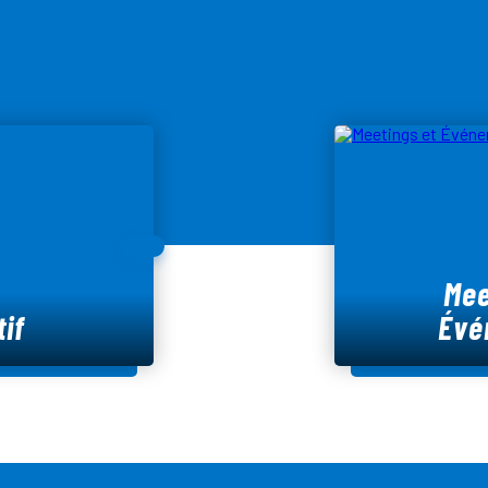
Mee
if
Évé