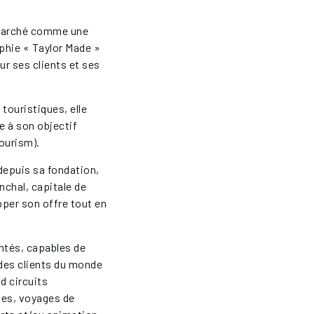
 marché comme une
phie « Taylor Made »
r ses clients et ses
touristiques, elle
e à son objectif
tourism).
 depuis sa fondation,
unchal, capitale de
opper son offre tout en
ntés, capables de
des clients du monde
d circuits
ues, voyages de