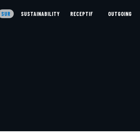
SUR
SUSTAINABILITY
RECEPTIF
OUTGOING
TOURS DU PORTUGAL
PORTUGAL
RÉUNIONS ET
ÉVÉNEMENTS