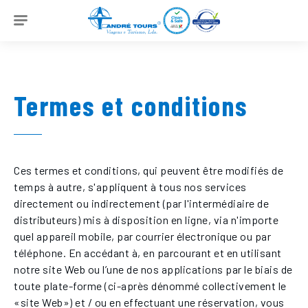
SUR
SUSTAINABILITY
Termes et conditions
RECEPTIF
OUTGOING
Ces termes et conditions, qui peuvent être modifiés de
NEWS
temps à autre, s'appliquent à tous nos services
directement ou indirectement (par l'intermédiaire de
CONTACTS
distributeurs) mis à disposition en ligne, via n'importe
quel appareil mobile, par courrier électronique ou par
PT
EN
FR
DE
téléphone. En accédant à, en parcourant et en utilisant
notre site Web ou l’une de nos applications par le biais de
IT
toute plate-forme (ci-après dénommé collectivement le
«site Web») et / ou en effectuant une réservation, vous