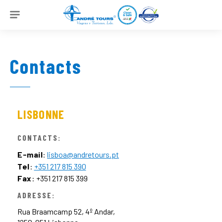
SUR
Contacts
SUSTAINABILITY
RECEPTIF
OUTGOING
LISBONNE
NEWS
CONTACTS:
CONTACTS
E-mail
:
lisboa@andretours.pt
Tel
:
+351 217 815 390
PT
EN
FR
DE
Fax
: +351 217 815 399
ADRESSE:
IT
Rua Braamcamp 52, 4º Andar,