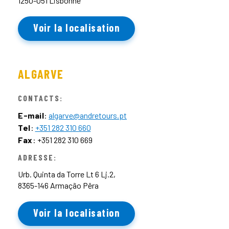
1250-051 Lisbonne
Voir la localisation
ALGARVE
CONTACTS:
E-mail
:
algarve@andretours.pt
Tel
:
+351 282 310 660
Fax
: +351 282 310 669
ADRESSE:
Urb. Quinta da Torre Lt 6 Lj.2,
8365-146 Armação Pêra
Voir la localisation