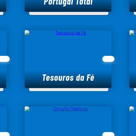
Portugal Total
Tesouros da Fé