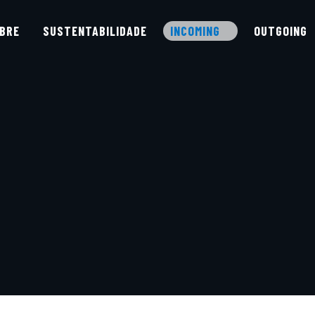
BRE
SUSTENTABILIDADE
INCOMING
OUTGOING
TOURS EM PORTUGAL
PORTUGAL
REUNIÕES E EVENTOS